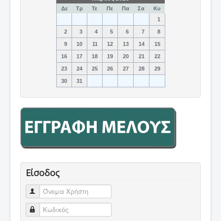
Δε
Τρ
Τε
Πε
Πα
Σα
Κυ
1
2
3
4
5
6
7
8
9
10
11
12
13
14
15
16
17
18
19
20
21
22
23
24
25
26
27
28
29
30
31
Είσοδος
Όνομα Χρήστη
Κωδικός