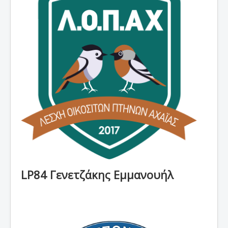
Νέα
Εκθέσεις
Χρήσιμες Πληροφορίες
Επικοινωνία
LP84 Γενετζάκης Εμμανουήλ