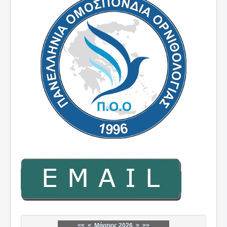
<<
<
Μάρτιος 2026
>
>>