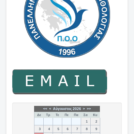
<<
<
Αύγουστος 2026
>
>>
Δε
Τρ
Τε
Πε
Πα
Σα
Κυ
1
2
3
4
5
6
7
8
9