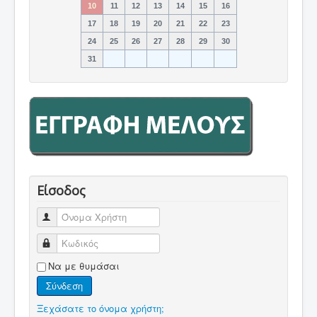
10
11
12
13
14
15
16
17
18
19
20
21
22
23
24
25
26
27
28
29
30
31
Είσοδος
Όνομα Χρήστη
Κωδικός
Να με θυμάσαι
Σύνδεση
Ξεχάσατε το όνομα χρήστη;